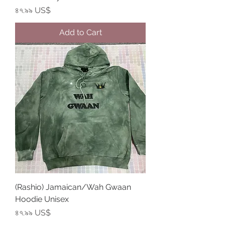
Price
৪৭.৯৯ US$
Add to Cart
(Rashio) Jamaican/Wah Gwaan
Hoodie Unisex
Price
৪৭.৯৯ US$