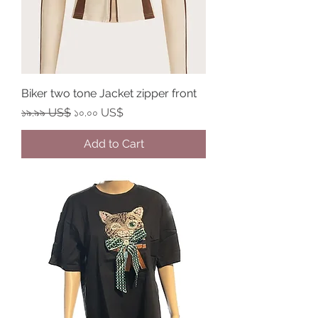
Biker two tone Jacket zipper front
Regular Price
Sale Price
১৯.৯৯ US$
১০.০০ US$
Add to Cart