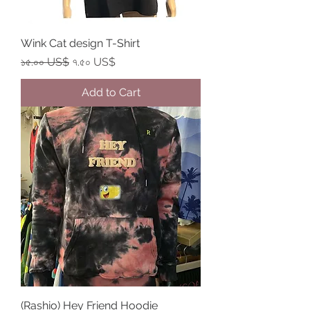
Wink Cat design T-Shirt
Regular Price
Sale Price
১৫.০০ US$
৭.৫০ US$
Add to Cart
(Rashio) Hey Friend Hoodie