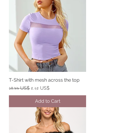
T-Shirt with mesh across the top
Regular Price
Sale Price
১৪.৯৯ US$
৫.২৫ US$
Add to Cart