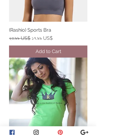
(Rashio) Sports Bra
Regular Price
Sale Price
২৩.৯৯ US$
১৭.৯৯ US$
Add to Cart