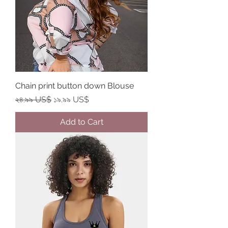
Chain print button down Blouse
Regular Price
Sale Price
২৪.৯৯ US$
১৯.৯৯ US$
Add to Cart