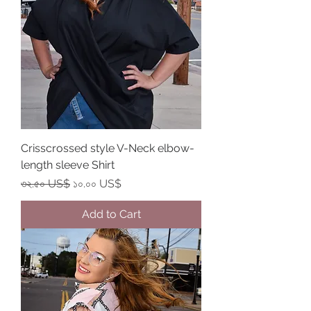
Crisscrossed style V-Neck elbow-
length sleeve Shirt
Regular Price
Sale Price
৩২.৫০ US$
১০.০০ US$
Add to Cart