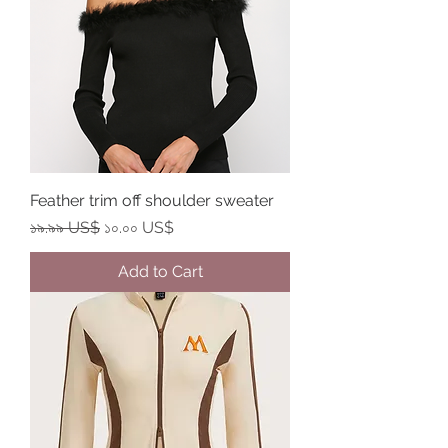
Feather trim off shoulder sweater
Regular Price
Sale Price
১৯.৯৯ US$
১০.০০ US$
Add to Cart