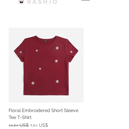
RASHIO
Floral Embroidered Short Sleeve
Tee T-Shirt
Regular Price
Sale Price
১২.৫০ US$
৭.৫০ US$