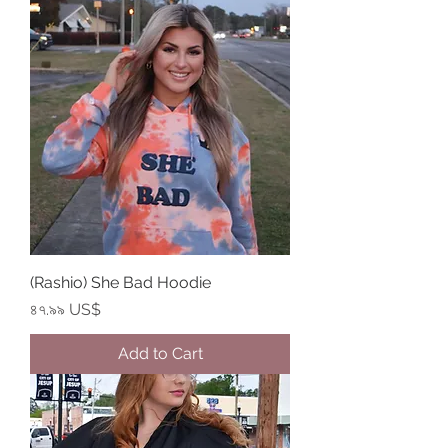
(Rashio) She Bad Hoodie
Price
৪৭.৯৯ US$
Add to Cart