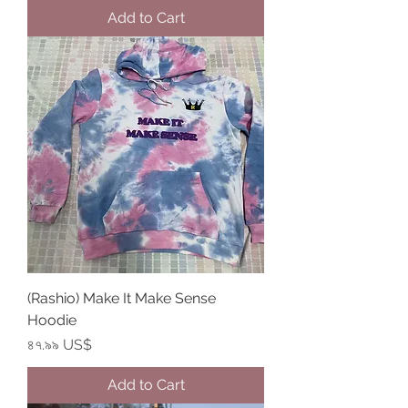
Add to Cart
(Rashio) Make It Make Sense
Hoodie
Price
৪৭.৯৯ US$
Add to Cart